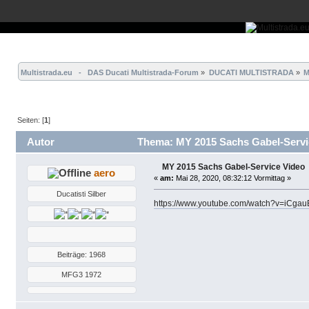
Übersicht
Forum
Hilfe
Einloggen
Registrieren
Multistrada.eu   -   DAS Ducati Multistrada-Forum
»
DUCATI MULTISTRADA
»
M
Seiten: [
1
]
Autor
Thema: MY 2015 Sachs Gabel-Servic
MY 2015 Sachs Gabel-Service Video
aero
«
am:
Mai 28, 2020, 08:32:12 Vormittag »
Ducatisti Silber
https://www.youtube.com/watch?v=iCga
Beiträge: 1968
MFG3 1972