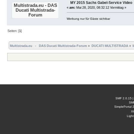
MY 2015 Sachs Gabel-Service Video
Multistrada.eu - DAS
«
am:
Mai 28, 2020, 08:32:12 Vormittag »
Ducati Multistrada-
Forum
Werbung nur für Gäste sichtbar
Seiten: [
1
]
Multistrada.eu   -   DAS Ducati Multistrada-Forum
»
DUCATI MULTISTRADA
»
SMF 2.0.15
SM
SimplePortal 
X
Ligh