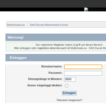
Übersicht
Forum
Hilfe
Einloggen
Registrieren
Multistrada.eu   -   DAS Ducati Multistrada-Forum
Warnung!
Nur registrierte Mitglieder haben Zugriff auf diesen Bereich.
Bitte einloggen oder
registriere einen Account
mit Multistrada.eu - DAS Ducati Mu
Einloggen
Benutzername:
Passwort:
Sitzungslänge in Minuten:
Immer eingeloggt bleiben:
Passwort vergessen?