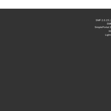
SMF 2.0.15
SM
SimplePortal 
X
Ligh