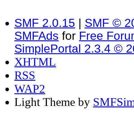
SMF 2.0.15
|
SMF © 2
SMFAds
for
Free For
SimplePortal 2.3.4 © 
XHTML
RSS
WAP2
Light Theme by
SMFSim