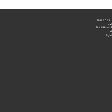
SMF 2.0.15
SM
SimplePortal 
X
Ligh