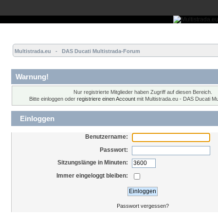
Übersicht
Forum
Hilfe
Einloggen
Registrieren
Multistrada.eu   -   DAS Ducati Multistrada-Forum
Warnung!
Nur registrierte Mitglieder haben Zugriff auf diesen Bereich.
Bitte einloggen oder
registriere einen Account
mit Multistrada.eu - DAS Ducati Mu
Einloggen
Benutzername:
Passwort:
Sitzungslänge in Minuten:
Immer eingeloggt bleiben:
Passwort vergessen?