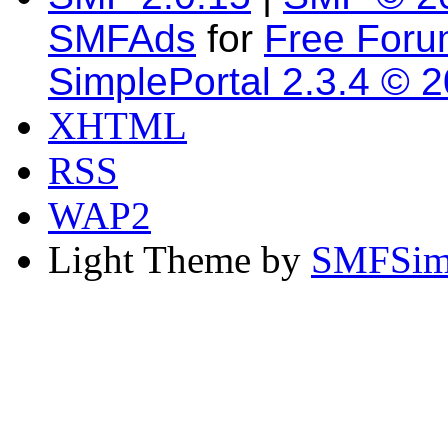
SMFAds
for
Free For
SimplePortal 2.3.4 © 
XHTML
RSS
WAP2
Light Theme by
SMFSim