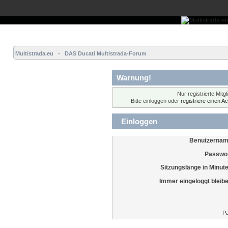
Übersicht
Forum
Hilfe
Einloggen
Registrieren
Multistrada.eu   -   DAS Ducati Multistrada-Forum
Warnung!
Nur registrierte Mitg
Bitte einloggen oder
registriere einen A
Einloggen
Benutzernam
Passwor
Sitzungslänge in Minut
Immer eingeloggt bleib
Pa