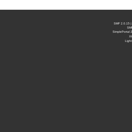
SMF 2.0.15
SM
SimplePortal 
X
Ligh