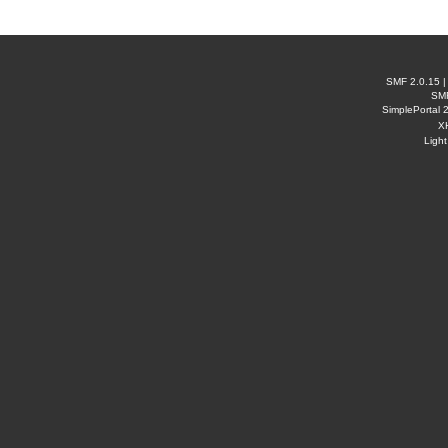
SMF 2.0.15
SM
SimplePortal 
X
Ligh