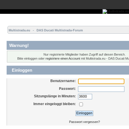
Übersicht
Forum
Hilfe
Einloggen
Registrieren
Multistrada.eu   -   DAS Ducati Multistrada-Forum
Warnung!
Nur registrierte Mitglieder haben Zugriff auf diesen Bereich.
Bitte einloggen oder
registriere einen Account
mit Multistrada.eu - DAS Ducati Mu
Einloggen
Benutzername:
Passwort:
Sitzungslänge in Minuten:
Immer eingeloggt bleiben:
Passwort vergessen?