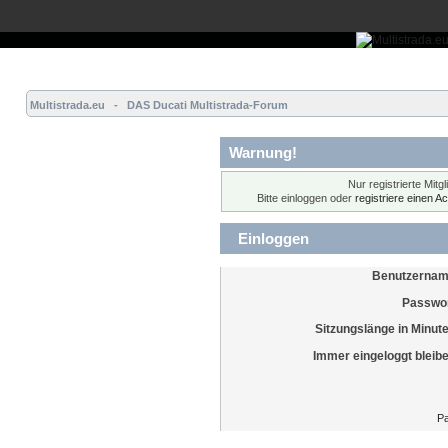
Übersicht
Forum
Hilfe
Einloggen
Registrieren
Multistrada.eu   -   DAS Ducati Multistrada-Forum
Warnung!
Nur registrierte Mitg
Bitte einloggen oder
registriere einen A
Einloggen
Benutzernam
Passwor
Sitzungslänge in Minut
Immer eingeloggt bleib
Pa