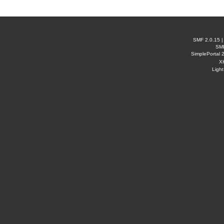
SMF 2.0.15
SM
SimplePortal 
X
Ligh