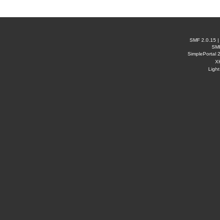
SMF 2.0.15
SM
SimplePortal 
X
Ligh