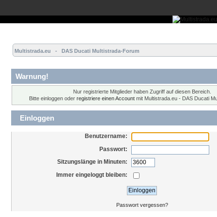
Übersicht
Forum
Hilfe
Einloggen
Registrieren
Multistrada.eu   -   DAS Ducati Multistrada-Forum
Warnung!
Nur registrierte Mitglieder haben Zugriff auf diesen Bereich.
Bitte einloggen oder
registriere einen Account
mit Multistrada.eu - DAS Ducati Mu
Einloggen
Benutzername:
Passwort:
Sitzungslänge in Minuten:
Immer eingeloggt bleiben:
Passwort vergessen?