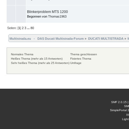
Blinkerproblem MTS 1200
Begonnen von
Thomas1963
Seiten: [
1
]
2
3
...
80
Multistrada.eu   -   DAS Ducati Multistrada-Forum
»
DUCATI MULTISTRADA
»
Normales Thema
Thema geschlossen
Heißes Thema (mehr als 15 Antworten)
Fixiertes Thema
Sehr heißes Thema (mehr als 25 Antworten)
Umfrage
SMF 2.0.15
SM
SimplePortal 
X
Ligh