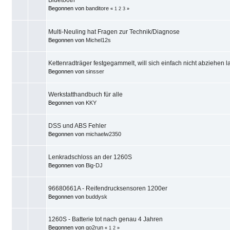
Bluetooth
Begonnen von
banditore
«
1
2
3
»
Multi-Neuling hat Fragen zur Technik/Diagnose
Begonnen von
Michel12s
Kettenradträger festgegammelt, will sich einfach nicht abziehen la
Begonnen von
sinsser
Werkstatthandbuch für alle
Begonnen von
KKY
DSS und ABS Fehler
Begonnen von
michaelw2350
Lenkradschloss an der 1260S
Begonnen von
Big-DJ
96680661A - Reifendrucksensoren 1200er
Begonnen von
buddysk
1260S - Batterie tot nach genau 4 Jahren
Begonnen von
go2run
«
1
2
»