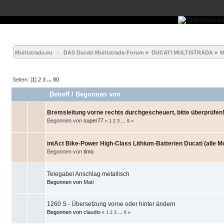
Übersicht
Forum
Hilfe
Einloggen
Registrieren
Multistrada.eu   -   DAS Ducati Multistrada-Forum
»
DUCATI MULTISTRADA
»
M
Seiten: [
1
]
2
3
...
80
Betreff
/
Begonnen von
Bremsleitung vorne rechts durchgescheuert, bitte überprüfen
Begonnen von
super77
«
1
2
3
...
9
»
intAct Bike-Power High-Class Lithium-Batterien Ducati (alle M
Begonnen von
timo
Telegabel Anschlag metallisch
Begonnen von
Mati
1260 S - Übersetzung vorne oder hinter ändern
Begonnen von
claudio
«
1
2
3
...
6
»