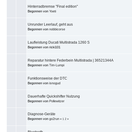
Hinterradbremse "Final edition"
Begonnen von
Yoeti
Unrunder Leerlauf, geht aus
Begonnen von
nobbicorse
Laufleistung Ducati Multistrada 1260 S
Begonnen von ricki101
Reparatur hintere Federbein Multistrada | 36521344A
Begonnen von
Tim-Lumpi
Funktionsweise der DTC
Begonnen von
isnogud
Dauerhafte Quickshifter Nutzung
Begonnen von
Pollewitzer
Diagnose-Geräte
Begonnen von
go2run
«
1
2
»