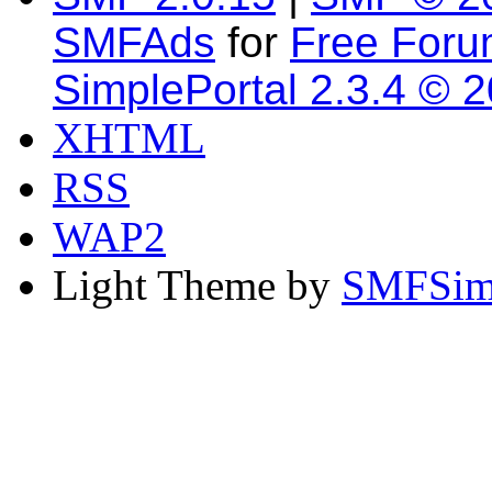
SMFAds
for
Free For
SimplePortal 2.3.4 © 
XHTML
RSS
WAP2
Light Theme by
SMFSim