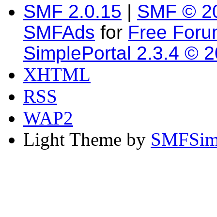
SMF 2.0.15
|
SMF © 2
SMFAds
for
Free For
SimplePortal 2.3.4 © 
XHTML
RSS
WAP2
Light Theme by
SMFSim