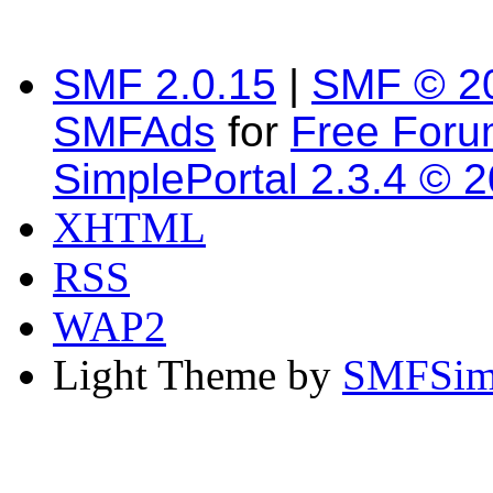
SMF 2.0.15
|
SMF © 2
SMFAds
for
Free For
SimplePortal 2.3.4 © 
XHTML
RSS
WAP2
Light Theme by
SMFSim