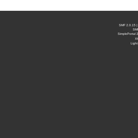
SMF 2.0.15
SM
SimplePortal 
X
Ligh