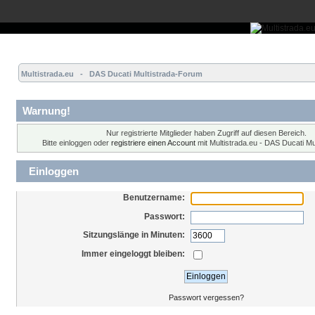
Übersicht
Forum
Hilfe
Einloggen
Registrieren
Multistrada.eu   -   DAS Ducati Multistrada-Forum
Warnung!
Nur registrierte Mitglieder haben Zugriff auf diesen Bereich.
Bitte einloggen oder
registriere einen Account
mit Multistrada.eu - DAS Ducati Mu
Einloggen
Benutzername:
Passwort:
Sitzungslänge in Minuten:
Immer eingeloggt bleiben:
Passwort vergessen?