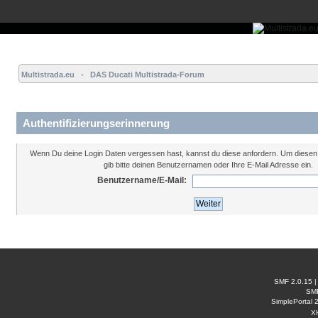
Übersicht
Forum
Hilfe
Einloggen
Registrieren
Multistrada.eu   -   DAS Ducati Multistrada-Forum
Authentifizierungserinnerung
Wenn Du deine Login Daten vergessen hast, kannst du diese anfordern. Um diesen 
gib bitte deinen Benutzernamen oder Ihre E-Mail Adresse ein.
Benutzername/E-Mail:
SMF 2.0.15
SM
SimplePortal 
X