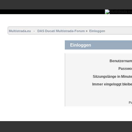
Übersicht
Forum
Hilfe
Einloggen
Registrieren
Multistrada.eu   -   DAS Ducati Multistrada-Forum
»
Einloggen
Einloggen
Benutzernam
Passwor
Sitzungslänge in Minut
Immer eingeloggt bleib
Pa