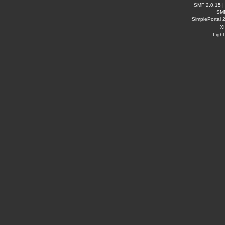
SMF 2.0.15
SM
SimplePortal 
X
Ligh