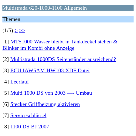
Multistrada 620-1000-1100 Allgemein
Themen
(1/5)
>
>>
[1]
MTS1000 Wasser bleibt in Tankdeckel stehen &
Blinker im Kombi ohne Anzeige
[2]
Multistrada 1000DS Seitenständer ausreichend?
[3]
ECU IAW5AM HW103 XDF Datei
[4]
Leerlauf
[5]
Multi 1000 DS von 2003 —- Umbau
[6]
Stecker Griffheizung aktivieren
[7]
Serviceschlüssel
[8]
1100 DS BJ 2007