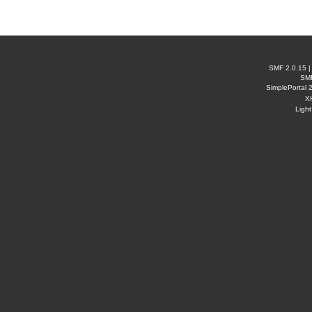
SMF 2.0.15
SM
SimplePortal 
X
Ligh