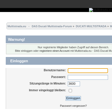
Übersicht
Forum
Hilfe
Einloggen
Registrieren
Multistrada.eu   -   DAS Ducati Multistrada-Forum
»
DUCATI MULTISTRADA
»
M
Warnung!
Nur registrierte Mitglieder haben Zugriff auf diesen Bereich.
Bitte einloggen oder
registriere einen Account
mit Multistrada.eu - DAS Ducati Mu
Einloggen
Benutzername:
Passwort:
Sitzungslänge in Minuten:
Immer eingeloggt bleiben:
Passwort vergessen?