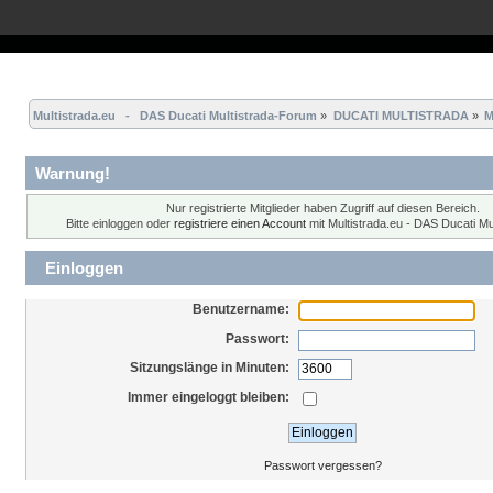
Übersicht
Forum
Hilfe
Einloggen
Registrieren
Multistrada.eu   -   DAS Ducati Multistrada-Forum
»
DUCATI MULTISTRADA
»
M
Warnung!
Nur registrierte Mitglieder haben Zugriff auf diesen Bereich.
Bitte einloggen oder
registriere einen Account
mit Multistrada.eu - DAS Ducati Mu
Einloggen
Benutzername:
Passwort:
Sitzungslänge in Minuten:
Immer eingeloggt bleiben:
Passwort vergessen?