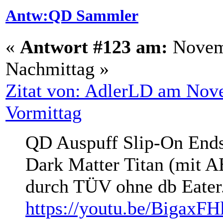
Antw:QD Sammler
«
Antwort #123 am:
Novemb
Nachmittag »
Zitat von: AdlerLD am Nov
Vormittag
QD Auspuff Slip-On Ends
Dark Matter Titan (mit A
durch TÜV ohne db Eater
https://youtu.be/BigaxF