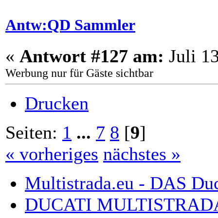
Antw:QD Sammler
«
Antwort #127 am:
Juli 1
Werbung nur für Gäste sichtbar
Drucken
Seiten:
1
...
7
8
[
9
]
« vorheriges
nächstes »
Multistrada.eu - DAS Du
DUCATI MULTISTRAD