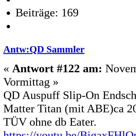
Beiträge: 169
Antw:QD Sammler
«
Antwort #122 am:
Novemb
Vormittag »
QD Auspuff Slip-On Endsch
Matter Titan (mit ABE)ca 2
TÜV ohne db Eater.
https://youtu.be/BigaxFHl